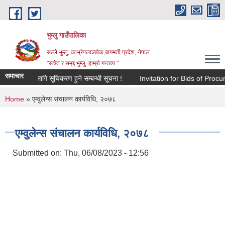
Skip to main content
भुम्लु गाउँपालिका
सल्ले भुम्लु, काभ्रेपलाञ्चोक,बागमती प्रदेश, नेपाल
"सचेत र समृद्द भुम्लु: हाम्राे गन्तव्य "
समाचार
र संकलनका लागि सूचिकरण हुने सम्बन्धी सूचना !
Invitation for Bids of P
You are here
Home
» एम्वुलेन्स संचालन कार्यविधि, २०७८
एम्वुलेन्स संचालन कार्यविधि, २०७८
Submitted on:
Thu, 06/08/2023 - 12:56