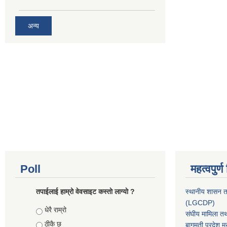
अन्य
Poll
महत्वपुर्
तपाईलाई हाम्रो वेवसाइट कस्ताे लाग्याे ?
स्थानीय शासन त
(LGCDP)
Choices
धेरै राम्रो
संघीय मामिला तथ
ठीकै छ
बागमती प्रदेश मु