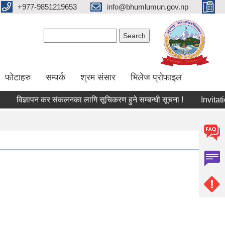
+977-9851219653
info@bhumlumun.gov.np
Search form
Search
फोटाहरु
सम्पर्क
श्रम संसार
भिलेज प्रोफाइल
विज्ञापन कर संकलनका लागि सूचिकरण हुने सम्बन्धी सूचना !