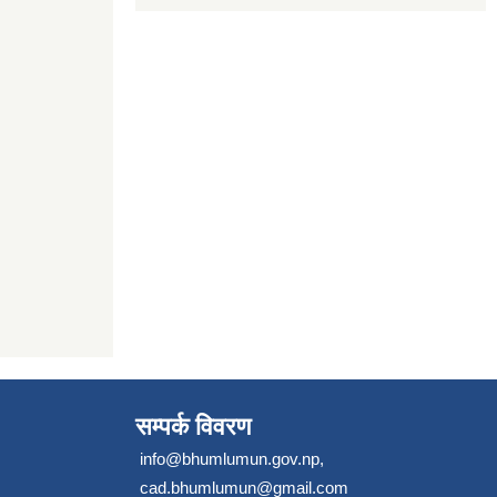
सम्पर्क विवरण
info@bhumlumun.gov.np
,
cad.bhumlumun@gmail.com