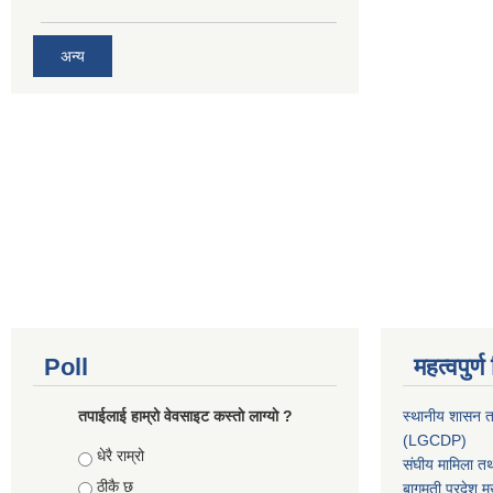
अन्य
Poll
महत्वपुर्
तपाईलाई हाम्रो वेवसाइट कस्ताे लाग्याे ?
स्थानीय शासन त
(LGCDP)
Choices
धेरै राम्रो
संघीय मामिला तथ
ठीकै छ
बागमती प्रदेश मु