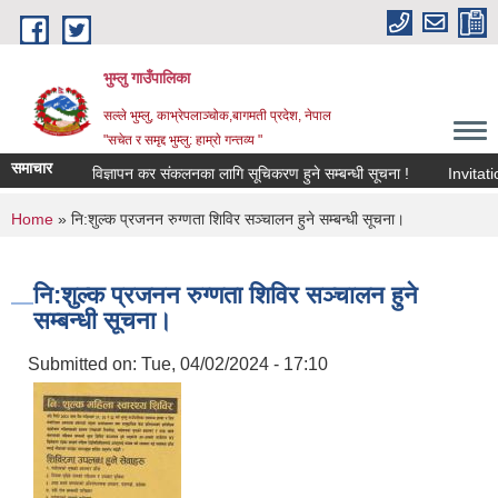
Skip to main content
भुम्लु गाउँपालिका
सल्ले भुम्लु, काभ्रेपलाञ्चोक,बागमती प्रदेश, नेपाल
"सचेत र समृद्द भुम्लु: हाम्राे गन्तव्य "
समाचार
विज्ञापन कर संकलनका लागि सूचिकरण हुने सम्बन्धी सूचना !
You are here
Home
» नि:शुल्क प्रजनन रुग्णता शिविर सञ्चालन हुने सम्बन्धी सूचना।
नि:शुल्क प्रजनन रुग्णता शिविर सञ्चालन हुने
सम्बन्धी सूचना।
Submitted on:
Tue, 04/02/2024 - 17:10