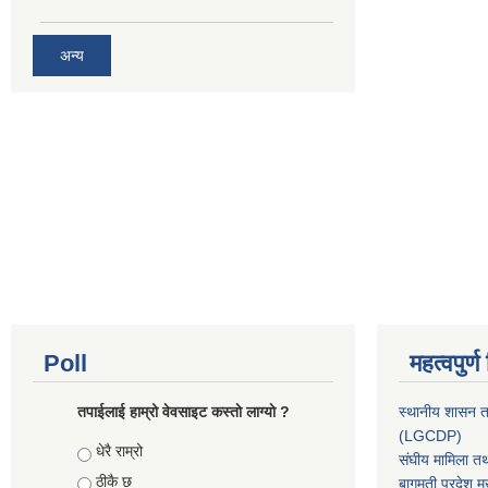
अन्य
Poll
महत्वपुर्
तपाईलाई हाम्रो वेवसाइट कस्ताे लाग्याे ?
स्थानीय शासन त
(LGCDP)
Choices
धेरै राम्रो
संघीय मामिला तथ
ठीकै छ
बागमती प्रदेश मु