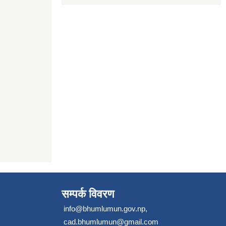
सम्पर्क विवरण
info@bhumlumun.gov.np
,
cad.bhumlumun@gmail.com