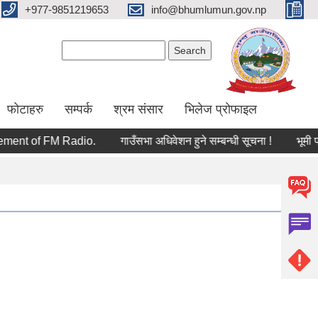
+977-9851219653
info@bhumlumun.gov.np
Search form
Search
फोटाहरु
सम्पर्क
श्रम संसार
भिलेज प्रोफाइल
curement of FM Radio.
गाउँसभा अधिवेशन हुने सम्बन्धी सूचना !
भूमी प्रश