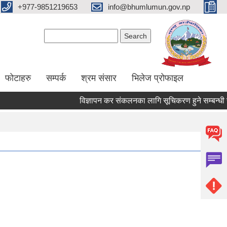
+977-9851219653
info@bhumlumun.gov.np
Search form
Search
फोटाहरु
सम्पर्क
श्रम संसार
भिलेज प्रोफाइल
विज्ञापन कर संकलनका लागि सूचिकरण हुने सम्बन्धी सूचन