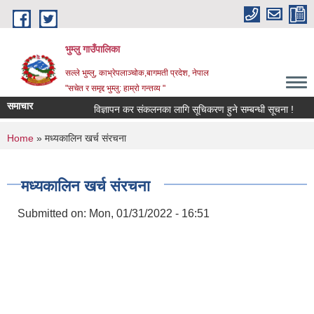
Skip to main content
भुम्लु गाउँपालिका
सल्ले भुम्लु, काभ्रेपलाञ्चोक,बागमती प्रदेश, नेपाल
"सचेत र समृद्द भुम्लु: हाम्राे गन्तव्य "
समाचार
विज्ञापन कर संकलनका लागि सूचिकरण हुने सम्बन्धी सूचना !
You are here
Home
» मध्यकालिन खर्च संरचना
मध्यकालिन खर्च संरचना
Submitted on:
Mon, 01/31/2022 - 16:51