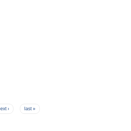
ext ›
last »