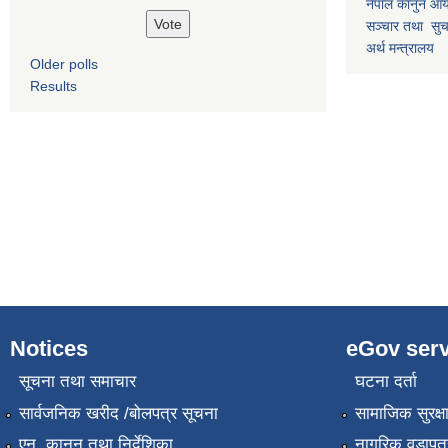
नेपाल कानुन आ
सञ्चार तथा सुचन
अर्थ मन्त्रालय
Older polls
Results
Notices
eGov serv
सूचना तथा समाचार
घटना दर्ता
सार्वजनिक खरीद /बोलपत्र सूचना
सामाजिक सुरक्ष
एन, कानुन तथा निर्देशिका
नागरिक वडापत्