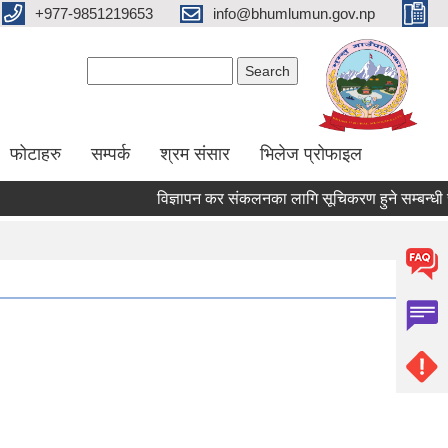
+977-9851219653
info@bhumlumun.gov.np
Search form
Search
फोटाहरु
सम्पर्क
श्रम संसार
भिलेज प्रोफाइल
विज्ञापन कर संकलनका लागि सूचिकरण हुने सम्बन्धी सूच