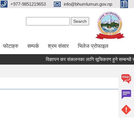
+977-9851219653
info@bhumlumun.gov.np
Search form
Search
फोटाहरु
सम्पर्क
श्रम संसार
भिलेज प्रोफाइल
विज्ञापन कर संकलनका लागि सूचिकरण हुने सम्बन्धी सूच