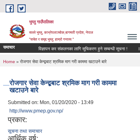
Skip to main content
भुम्लु गाउँपालिका
सल्ले भुम्लु, काभ्रेपलाञ्चोक,बागमती प्रदेश, नेपाल
"सचेत र समृद्द भुम्लु: हाम्राे गन्तव्य "
समाचार
विज्ञापन कर संकलनका लागि सूचिकरण हुने सम्बन्धी सूचना !
You are here
Home
» राेजगार सेवा केन्द्बबाट श्रमिक माग गरी काममा खटाउने बारे
राेजगार सेवा केन्द्बबाट श्रमिक माग गरी काममा
खटाउने बारे
Submitted on:
Mon, 01/20/2020 - 13:49
http://www.pmep.gov.np/
प्रकार:
सूचना तथा समाचार
आर्थिक वर्ष: