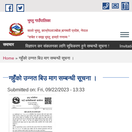
Skip to main content
भुम्लु गाउँपालिका
सल्ले भुम्लु, काभ्रेपलाञ्चोक,बागमती प्रदेश, नेपाल
"सचेत र समृद्द भुम्लु: हाम्राे गन्तव्य "
समाचार
विज्ञापन कर संकलनका लागि सूचिकरण हुने सम्बन्धी सूचना !
You are here
Home
» गहुँको उन्नत बिउ माग सम्बन्धी सूचना ।
गहुँको उन्नत बिउ माग सम्बन्धी सूचना ।
Submitted on:
Fri, 09/22/2023 - 13:33