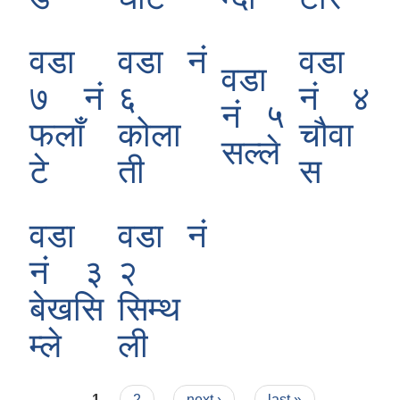
वडा
वडा नं
वडा
वडा
७ नं
६
नं ४
नं ५
फलाँ
कोला
चौवा
सल्ले
टे
ती
स
वडा
वडा नं
नं ३
२
बेखसि
सिम्थ
म्ले
ली
Pages
1
2
next ›
last »