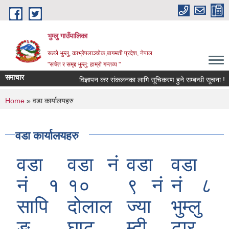
Skip to main content
भुम्लु गाउँपालिका
सल्ले भुम्लु, काभ्रेपलाञ्चोक,बागमती प्रदेश, नेपाल
"सचेत र समृद्द भुम्लु: हाम्राे गन्तव्य "
समाचार
विज्ञापन कर संकलनका लागि सूचिकरण हुने सम्बन्धी सूचना !
You are here
Home
» वडा कार्यालयहरु
वडा कार्यालयहरु
वडा
वडा नं
वडा
वडा
नं १
१०
९ नं
नं ८
सापि
दोलाल
ज्या
भुम्लु
ङ
घाट
म्दी
टार