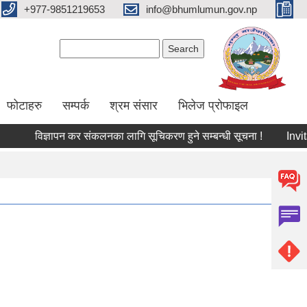
+977-9851219653
info@bhumlumun.gov.np
Search form
Search
फोटाहरु
सम्पर्क
श्रम संसार
भिलेज प्रोफाइल
विज्ञापन कर संकलनका लागि सूचिकरण हुने सम्बन्धी सूचना !