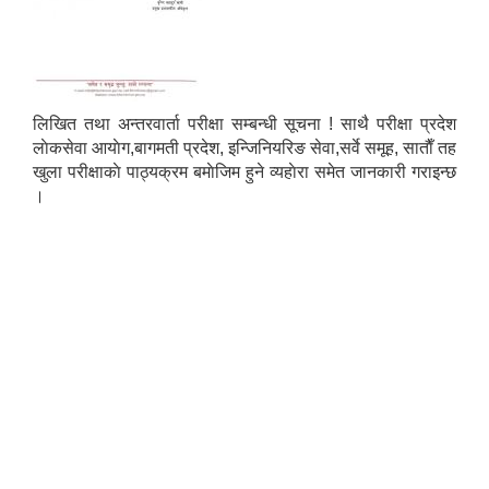
लिखित तथा अन्तरवार्ता परीक्षा सम्बन्धी सूचना ! साथै परीक्षा प्रदेश
लाेकसेवा आयाेग,बागमती प्रदेश, इन्जिनियरिङ सेवा,सर्वे समूह, साताैँ तह
खुला परीक्षाकाे पाठ्यक्रम बमाेजिम हुने व्यहाेरा समेत जानकारी गराइन्छ
।