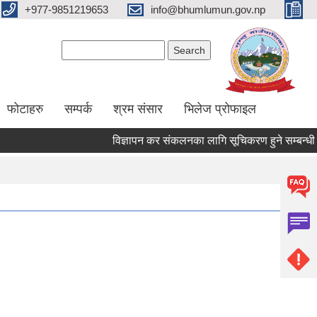
+977-9851219653
info@bhumlumun.gov.np
Search form
Search
फोटाहरु
सम्पर्क
श्रम संसार
भिलेज प्रोफाइल
विज्ञापन कर संकलनका लागि सूचिकरण हुने सम्बन्धी सू