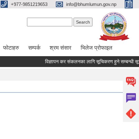
+977-9851219653
info@bhumlumun.gov.np
Search form
Search
फोटाहरु
सम्पर्क
श्रम संसार
भिलेज प्रोफाइल
विज्ञापन कर संकलनका लागि सूचिकरण हुने सम्बन्धी सूचना