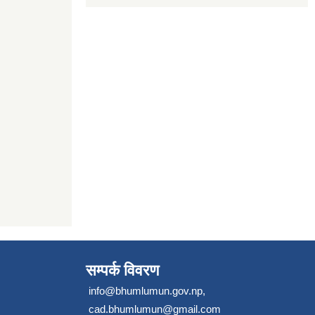
सम्पर्क विवरण
info@bhumlumun.gov.np
,
cad.bhumlumun@gmail.com