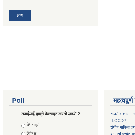
अन्य
Poll
महत्वपुर्
तपाईलाई हाम्रो वेवसाइट कस्ताे लाग्याे ?
स्थानीय शासन त
(LGCDP)
Choices
धेरै राम्रो
संघीय मामिला तथ
ठीकै छ
बागमती प्रदेश मु