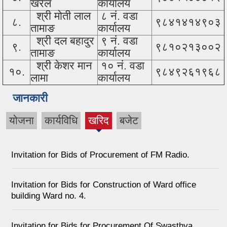
खरेल
कार्यालय
श्री मोती लाल
८ नं. वडा
८.
९८४१४१४९०३
तामाङ
कार्यालय
श्री दल बहादुर
९ नं. वडा
९.
९८१०२१३००२
तामाङ
कार्यालय
श्री केशर मान
१० नं. वडा
१०.
९८४९२६१९६८
लामा
कार्यालय
जानकारी
योजना
कार्यविधि
खरिद
बजेट
(active
tab)
Invitation for Bids of Procurement of FM Radio.
Invitation for Bids for Construction of Ward office
building Ward no. 4.
Invitation for Bids for Procurement Of Swasthya