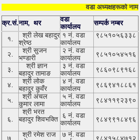
वडा अध्यक्षहरूको नाम, सम्पर्क
वडा
क्र.सं.
नाम, थर
सम्पर्क नम्बर
कार्यालय
श्री लेख बहादुर
१ नं. वडा
९८५१०५६३३८
१.
श्रेष्ठ
कार्यालय
श्री सुजन
२ नं. वडा
२.
९८५१०५४५१६
भण्डारी
कार्यालय
श्री ज्ञान
३ नं. वडा
३.
९८६०९८९१६८
बहादुर तामाङ
कार्यालय
श्री लोक
४ नं. वडा
४.
९८६९४१८८६१
बहादुर कुवँर
कार्यालय
श्री अंचल
५ नं. वडा
५.
९८४११९२३९०
कुमार लामा
कार्यालय
श्री भरत
६ नं. वडा
६.
बहादुर शिवभक्ति
९८४९९१८४९६
कार्यालय
श्री रमेश राज
७ नं. वडा
७.
९८४१५८४७१२