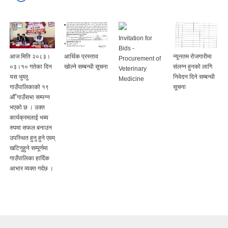
Invitation for
Bids -
आज मिति २०८३।
आर्थिक प्रस्ताव
न्यूनतम रोजगारीमा
Procurement of
०३।१० गतेका दिन
खोल्ने सम्बन्धी सूचना
संलग्न हुनको लागि
Veterinary
यस भुम्लु
निवेदन दिने सम्बन्धी
Medicine
गाउँपालिकाको १९
सूचना
‌औँ ‌गाउँसभा सम्पन्न
भएको छ । उक्त
कार्यक्रमलाई भब्य
रुपमा सफल बनाउन
उपस्थित हुनु हुने एवम्
खटिनुहुने सम्पूर्णमा
गाउँपालिका हार्दिक
आभार व्यक्त गर्दछ ।