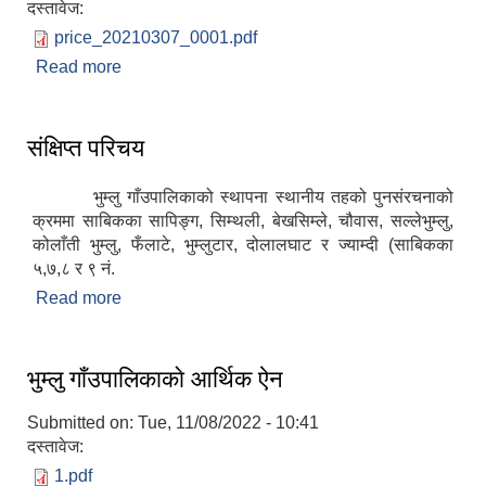
दस्तावेज:
price_20210307_0001.pdf
Read more
about मुल्य सुची पेशगर्ने सम्बन्धि सुचना
संक्षिप्त परिचय
भुम्लु गाँउपालिकाको स्थापना स्थानीय तहको पुनसंरचनाको
क्रममा साबिकका सापिङ्ग, सिम्थली, बेखसिम्ले, चौवास, सल्लेभुम्लु,
कोलाँती भुम्लु, फँलाटे, भुम्लुटार, दोलालघाट र ज्याम्दी (साबिकका
५,७,८ र ९ नं.
Read more
about संक्षिप्त परिचय
भुम्लु गाँउपालिकाकाे आर्थिक ऐन
Submitted on:
Tue, 11/08/2022 - 10:41
दस्तावेज:
1.pdf