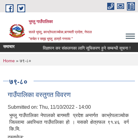
Skip to main content
भुम्लु गाउँपालिका
सल्ले भुम्लु, काभ्रेपलाञ्चोक,बागमती प्रदेश, नेपाल
"सचेत र समृद्द भुम्लु: हाम्राे गन्तव्य "
समाचार
विज्ञापन कर संकलनका लागि सूचिकरण हुने सम्बन्धी सूचना !
You are here
Home
» ७९-८०
७९-८०
गाउँपालिका वस्तुगत विवरण
Submitted on:
Thu, 11/10/2022 - 14:00
भुम्लु गाउँपालिका नेपालको बागमती प्रदेश अन्तर्गत काभ्रेपलाञ्चोक
जिल्लामा अवस्थित गाउँपालिका हो । यसको क्षेत्रफल ९१.४६ वर्ग
कि.मि.
दस्तावेज: