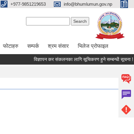
+977-9851219653
info@bhumlumun.gov.np
Search form
Search
फोटाहरु
सम्पर्क
श्रम संसार
भिलेज प्रोफाइल
विज्ञापन कर संकलनका लागि सूचिकरण हुने सम्बन्धी सूचना !