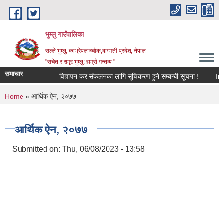
Skip to main content
भुम्लु गाउँपालिका
सल्ले भुम्लु, काभ्रेपलाञ्चोक,बागमती प्रदेश, नेपाल
"सचेत र समृद्द भुम्लु: हाम्राे गन्तव्य "
समाचार
विज्ञापन कर संकलनका लागि सूचिकरण हुने सम्बन्धी सूचना !
You are here
Home
» आर्थिक ऐन, २०७७
आर्थिक ऐन, २०७७
Submitted on:
Thu, 06/08/2023 - 13:58